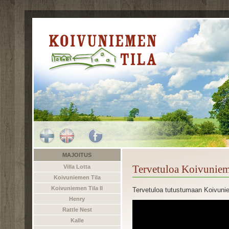
MAJOITUS
Tervetuloa Koivuniem
Villa Lotta
Koivuniemen Tila
Koivuniemen Tila II
Tervetuloa tutustumaan Koivuniem
Henry
Rattle Nest
Kalle