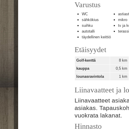
Varustus
WC
astiast
sähkökius
mikro
suihku
tv ja k
autotalli
terass
täydellinen keittiö
Etäisyydet
Golf-kenttä
8 km
kauppa
0,5 km
lounasravintola
1 km
Liinavaatteet ja l
Liinavaatteet asia
asiakas. Tapauskoht
vuokrata lakanat.
Hinnasto