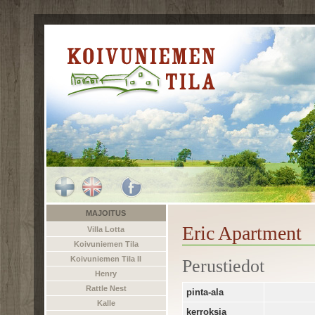
MAJOITUS
Eric Apartment
Villa Lotta
Koivuniemen Tila
Koivuniemen Tila II
Perustiedot
Henry
Rattle Nest
pinta-ala
Kalle
kerroksia