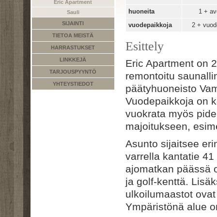
Eric Apartment
huoneita
1 + av
Sauli
SIJAINTI
vuodepaikkoja
2 + vuo
TIETOA MEISTÄ
Esittely
HARRASTUKSET
LINKKEJÄ
Eric Apartment on 2
TARJOUSPYYNTÖ
remontoitu saunallin
YHTEYSTIEDOT
päätyhuoneisto Va
Vuodepaikkoja on k
vuokrata myös pide
majoitukseen, esime
Asunto sijaitsee er
varrella kantatie 4
ajomatkan päässä o
ja golf-kenttä. Lisäk
ulkoilumaastot ovat
Ympäristönä alue on