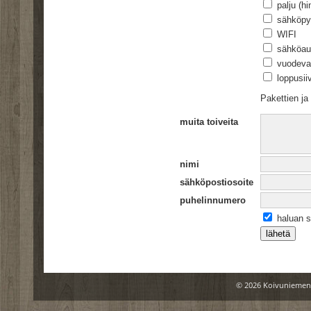
palju (hi
sähköpyör
WIFI
sähköau
vuodevaa
loppusii
Pakettien ja
muita toiveita
nimi
sähköpostiosoite
puhelinnumero
haluan sa
© 2026 Koivuniemen 