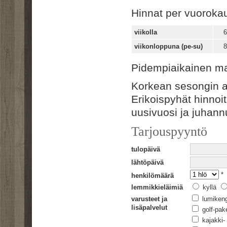
Hinnat per vuorokau
viikolla
6
viikonloppuna (pe-su)
8
Pidempiaikainen m
Korkean sesongin ai
Erikoispyhät hinnoit
uusivuosi ja juhann
Tarjouspyyntö
tulopäivä
lähtöpäivä
*
henkilömäärä
lemmikkieläimiä
kyllä
varusteet ja
lumiken
lisäpalvelut
golf-pake
kajakki- 