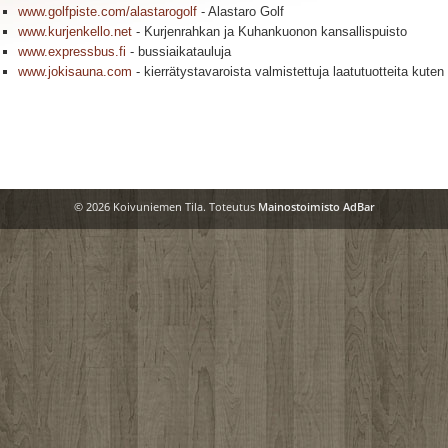
www.golfpiste.com/alastarogolf
- Alastaro Golf
www.kurjenkello.net
- Kurjenrahkan ja Kuhankuonon kansallispuisto
www.expressbus.fi
- bussiaikatauluja
www.jokisauna.com
- kierrätystavaroista valmistettuja laatutuotteita kut
© 2026 Koivuniemen Tila. Toteutus
Mainostoimisto AdBar