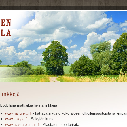
Linkkejä
yödyllisiä matkailuaiheisia linkkejä
www.harjureitti.fi
- kattava sivusto koko alueen ulkoilumaastoista ja ympär
www.sakyla.fi
- Säkylän kunta
www.alastarocircuit.fi
- Alastaron moottorirata