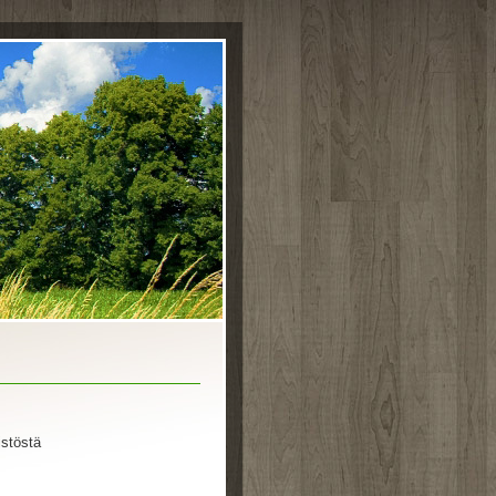
istöstä