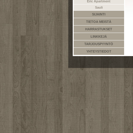
Eric Apartment
Sauli
SIJAINTI
TIETOA MEISTÄ
HARRASTUKSET
LINKKEJÄ
TARJOUSPYYNTÖ
YHTEYSTIEDOT