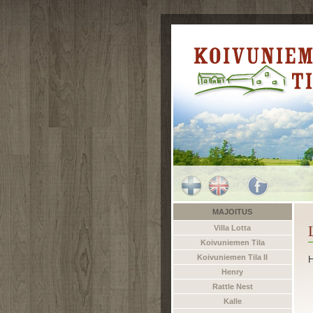
MAJOITUS
Villa Lotta
Koivuniemen Tila
Koivuniemen Tila II
H
Henry
Rattle Nest
Kalle